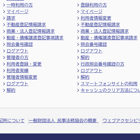
一時利用の方
登録利用の方
マイページ
マイページ
請求
利用者情報変更
不動産登記情報請求
不動産登記情報請求
商業・法人登記情報請求
商業・法人登記情報請求
動産・債権譲渡登記事項請求
動産・債権譲渡登記事項請求
照会番号確認
照会番号確認
ログアウト
ログアウト
管理者の方
解約
利用者登録・変更
行政照会番号確認の方
利用者実績
ログアウト
管理者情報変更
解約
ログアウト
スマートフォンサイトの利用
解約
キャッシュのクリア方法につ
記所について
一般財団法人 民事法務協会の概要
ウェブアクセシビ